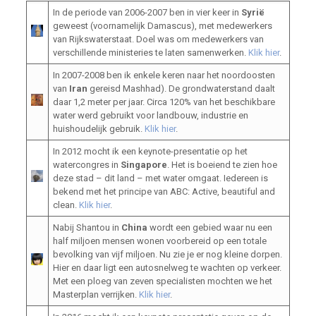
In de periode van 2006-2007 ben in vier keer in
Syrië
geweest (voornamelijk Damascus), met medewerkers
van Rijkswaterstaat. Doel was om medewerkers van
verschillende ministeries te laten samenwerken.
Klik hier
.
In 2007-2008 ben ik enkele keren naar het noordoosten
van
Iran
gereisd Mashhad). De grondwaterstand daalt
daar 1,2 meter per jaar. Circa 120% van het beschikbare
water werd gebruikt voor landbouw, industrie en
huishoudelijk gebruik.
Klik hier
.
In 2012 mocht ik een keynote-presentatie op het
watercongres in
Singapore
. Het is boeiend te zien hoe
deze stad – dit land – met water omgaat. Iedereen is
bekend met het principe van ABC: Active, beautiful and
clean.
Klik hier
.
Nabij Shantou in
China
wordt een gebied waar nu een
half miljoen mensen wonen voorbereid op een totale
bevolking van vijf miljoen. Nu zie je er nog kleine dorpen.
Hier en daar ligt een autosnelweg te wachten op verkeer.
Met een ploeg van zeven specialisten mochten we het
Masterplan verrijken.
Klik hier
.