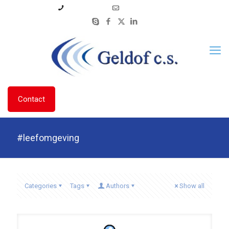
06 53 33 43 01
info@geldofcs.nl
Contact
#leefomgeving
Categories
Tags
Authors
Show all