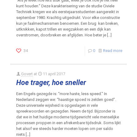
“Als je weet hoe iets stuk gaat, weet je ook hoe je het heel
kunt houden.” Deze karakterisering van de studie Civiele
Techniek kregen we als eerstejaarsstudenten aangereikt in
september 1980. Krachtig uitgedrukt. Voor elke constructie
kun je faalmechanismen benoemen. Een brug kan breken,
uitknikken, kapot trillen en wegzakken en een dijk kan
overstromen, doorbreken en afglijden. Hoe beter je
[…]
34
0
Read more
Govert
at
11 april 2017
Hoe trager, hoe sneller
Een Engels gezegde is: “more haste, less speed.” In
Nederland zeggen we: “haastige spoed is zelden goed”.
Deze universele wijsheid is opgeslagen in vele
spreekwoorden en gezegden. Neem de tijd. Bijzonder is
dat we in het huidige moderne tijdgewricht vele menselijke
processen proppen in een afrekenbare tijdsdruk. Soms lijkt
het alsof we steeds harder moeten lopen om per saldo
niets
[…]