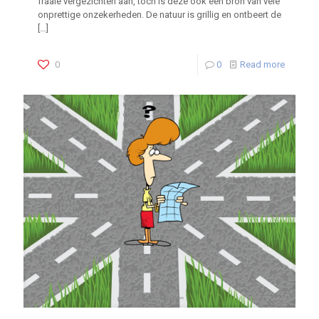
fraaie vergezichten aan, toch is deze ook een bron van vele
onprettige onzekerheden. De natuur is grillig en ontbeert de
[…]
0
0
Read more