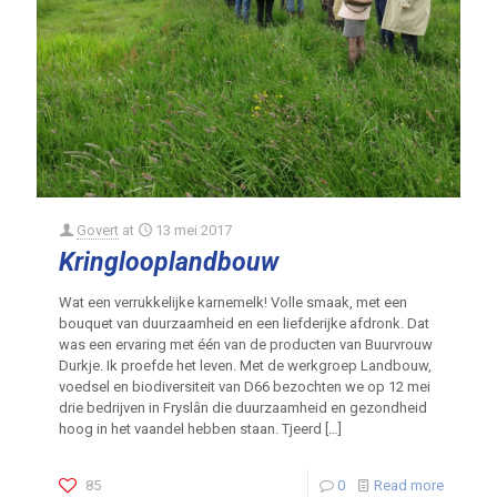
Govert
at
13 mei 2017
Kringlooplandbouw
Wat een verrukkelijke karnemelk! Volle smaak, met een
bouquet van duurzaamheid en een liefderijke afdronk. Dat
was een ervaring met één van de producten van Buurvrouw
Durkje. Ik proefde het leven. Met de werkgroep Landbouw,
voedsel en biodiversiteit van D66 bezochten we op 12 mei
drie bedrijven in Fryslân die duurzaamheid en gezondheid
hoog in het vaandel hebben staan. Tjeerd
[…]
85
0
Read more