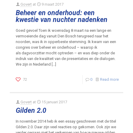
Govert
at
9 maart 2017
Beheer en onderhoud: een
kwestie van nuchter nadenken
Goed gevoel Toen ik woensdag 8 maart na een lange en
vermoeiende dag vanuit Den Bosch terugreed naar het
noorden, was ik in opperbeste stemming. Ik kwam van een
congres over beheer en onderhoud – waarop ik
als dagvoorzitter mocht optreden – en was diep onder de
indruk van de kwaliteit van de presentaties en de dialogen.
We zijn in Nederland
[…]
72
0
Read more
Govert
at
15 januari 2017
Gilden 2.0
In november 2014 heb ik een essay geschreven met de titel
Gilden 2.0. Daar zijn veel reacties op gekomen. Ook zijn we
verder gegaan met het verkennen van hoe je nieuwe gilden