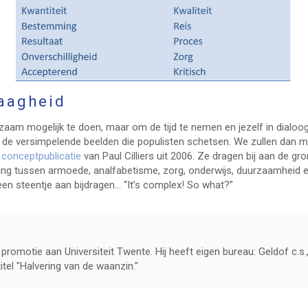
raagheid
zaam mogelijk te doen, maar om de tijd te nemen en jezelf in dialoo
al en de versimpelende beelden die populisten schetsen. We zullen d
n
conceptpublicatie
van Paul Cilliers uit 2006. Ze dragen bij aan de g
inding tussen armoede, analfabetisme, zorg, onderwijs, duurzaamheid
en steentje aan bijdragen… “It’s complex! So what?”
promotie aan Universiteit Twente. Hij heeft eigen bureau: Geldof c.s., g
tel "Halvering van de waanzin."