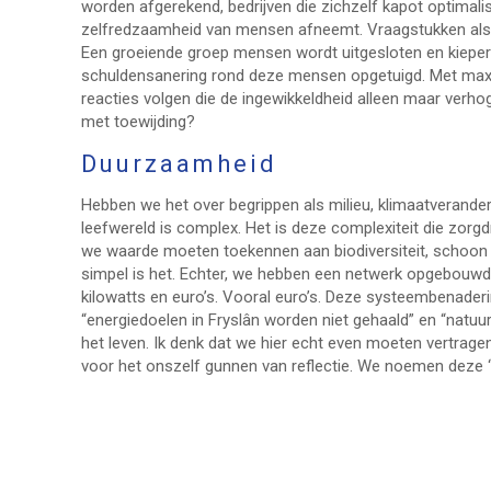
worden afgerekend, bedrijven die zichzelf kapot optimal
zelfredzaamheid van mensen afneemt. Vraagstukken als 
Een groeiende groep mensen wordt uitgesloten en kiepert o
schuldensanering rond deze mensen opgetuigd. Met maxima
reacties volgen die de ingewikkeldheid alleen maar ver
met toewijding?
Duurzaamheid
Hebben we het over begrippen als milieu, klimaatveranderi
leefwereld is complex. Het is deze complexiteit die zor
we waarde moeten toekennen aan biodiversiteit, schoon 
simpel is het. Echter, we hebben een netwerk opgebouwd
kilowatts en euro’s. Vooral euro’s. Deze systeembenader
“energiedoelen in Fryslân worden niet gehaald” en “natu
het leven. Ik denk dat we hier echt even moeten vertrag
voor het onszelf gunnen van reflectie. We noemen deze 