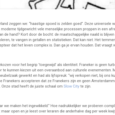
erland zeggen we: “haastige spoed is zelden goed”. Deze universele w
ge moderne tijdgewricht vele menselijke processen proppen in een afre
aan de hand? Kort door de bocht: de maatschappelijke naald is blijv
eren, te vangen in getallen en statistieken. Dat kan niet. Het temmen
pteer dat het leven complex is. Dan ga je ervan houden. Dat vraagt 
ozen voor het begrip ’toegewijd’ als identiteit. Franeker is geen t
te kunnen kiezen uit een overaanbod aan culturele evenementen. Maa
ubelzaak gewerkt en had als lijfspreuk: “wij verkopen niet, bij ons ku
 de Franekers accepteren dat ze Franekers zijn en geen Amsterdamm
it. Onze stad heeft de juiste schaal om
Slow City
te zijn.
aar we maken het ingewikkeld.” Hoe nadrukkelijker we proberen compl
 maar open en je leest over leraren die anderhalve dag per week kwijt 