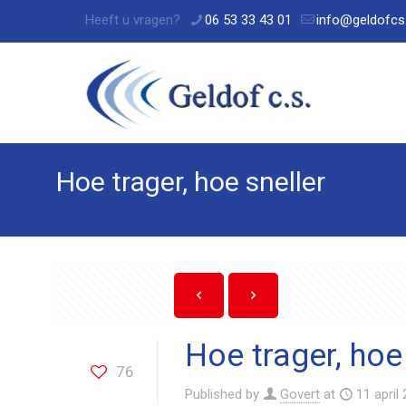
Heeft u vragen?
06 53 33 43 01
info@geldofcs.
Hoe trager, hoe sneller
Hoe trager, hoe
76
Published by
Govert
at
11 april