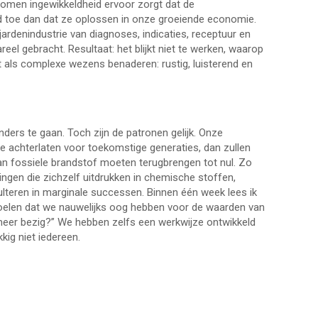
nomen ingewikkeldheid ervoor zorgt dat de
 toe dan dat ze oplossen in onze groeiende economie.
jardenindustrie van diagnoses, indicaties, receptuur en
l gebracht. Resultaat: het blijkt niet te werken, waarop
 als complexe wezens benaderen: rustig, luisterend en
nders te gaan. Toch zijn de patronen gelijk. Onze
e achterlaten voor toekomstige generaties, dan zullen
n fossiele brandstof moeten terugbrengen tot nul. Zo
gen die zichzelf uitdrukken in chemische stoffen,
ulteren in marginale successen. Binnen één week lees ik
 doelen dat we nauwelijks oog hebben voor de waarden van
 meer bezig?” We hebben zelfs een werkwijze ontwikkeld
kig niet iedereen.