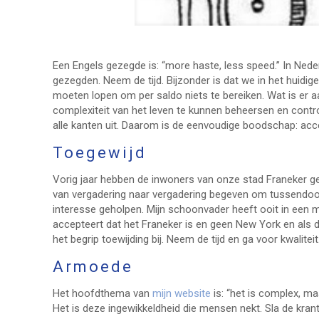
Een Engels gezegde is: “more haste, less speed.” In Ned
gezegden. Neem de tijd. Bijzonder is dat we in het huidi
moeten lopen om per saldo niets te bereiken. Wat is er 
complexiteit van het leven te kunnen beheersen en control
alle kanten uit. Daarom is de eenvoudige boodschap: acce
Toegewijd
Vorig jaar hebben de inwoners van onze stad Franeker gek
van vergadering naar vergadering begeven om tussendoor 
interesse geholpen. Mijn schoonvader heeft ooit in een me
accepteert dat het Franeker is en geen New York en als
het begrip toewijding bij. Neem de tijd en ga voor kwalite
Armoede
Het hoofdthema van
mijn website
is: “het is complex, m
Het is deze ingewikkeldheid die mensen nekt. Sla de krant