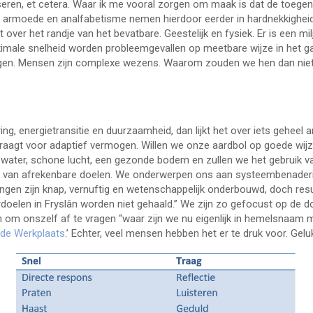
iseren, et cetera. Waar ik me vooral zorgen om maak is dat de toege
armoede en analfabetisme nemen hierdoor eerder in hardnekkigheid
ver het randje van het bevatbare. Geestelijk en fysiek. Er is een mil
le snelheid worden probleemgevallen op meetbare wijze in het garee
hogen. Mensen zijn complexe wezens. Waarom zouden we hen dan niet
ng, energietransitie en duurzaamheid, dan lijkt het over iets geheel a
gdraagt voor adaptief vermogen. Willen we onze aardbol op goede wijz
water, schone lucht, een gezonde bodem en zullen we het gebruik va
 van afrekenbare doelen. We onderwerpen ons aan systeembenaderin
ingen zijn knap, vernuftig en wetenschappelijk onderbouwd, doch res
urdoelen in Fryslân worden niet gehaald.” We zijn zo gefocust op de
en om onszelf af te vragen “waar zijn we nu eigenlijk in hemelsnaam
‘
de Werkplaats
.’ Echter, veel mensen hebben het er te druk voor. Geluk